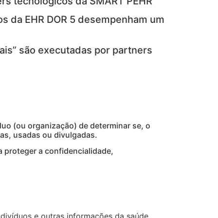
ners tecnológicos da SMART PEHR
icos da EHR DOR 5 desempenham um
is” são executadas por partners
duo (ou organização) de determinar se, o
as, usadas ou divulgadas.
 proteger a confidencialidade,
ndivíduos e outras informações da saúde