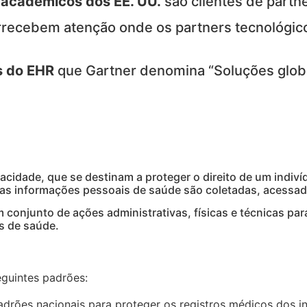
 acadêmicos dos EE. UU.
são clientes de part
rrecebem atenção onde os partners tecnológ
es do EHR
que Gartner denomina “Soluções globa
cidade, que se destinam a proteger o direito de um indiví
 as informações pessoais de saúde são coletadas, acessad
onjunto de ações administrativas, físicas e técnicas para
s de saúde.
guintes padrões:
drões nacionais para proteger os registros médicos dos i