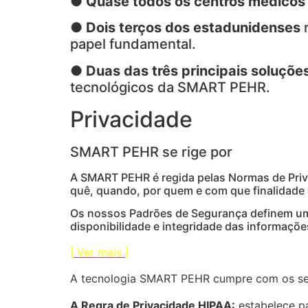
●
Quase todos os centros médicos
●
Dois terços dos estadunidenses
papel fundamental.
●
Duas das três principais soluçõ
tecnológicos da SMART PEHR.
Privacidade
SMART PEHR se rige por
A SMART PEHR é regida pelas Normas de Priva
quê, quando, por quem e com que finalidade
Os nossos Padrões de Segurança definem um c
disponibilidade e integridade das informaçõe
| Ver mais |
A tecnologia SMART PEHR cumpre com os se
A Regra de Privacidade HIPAA:
estabelece pa